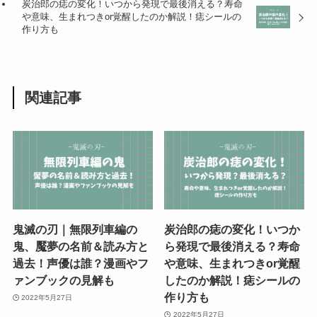
炭治郎の痣の変化！いつから発現で最後消える？寿命
や意味、生まれつきor覚醒したのか解説！痣シールの
作り方も
関連記事
鬼滅の刃｜無限列車編の
炭治郎の痣の変化！いつか
鬼、魘夢の名前＆読み方と
ら発現で最後消える？寿命
過去！声優は誰？漫画やフ
や意味、生まれつきor覚醒
ァンブックの見解も
したのか解説！痣シールの
作り方も
2022年5月27日
2022年5月27日