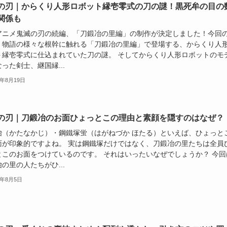
の刃｜からくり人形ロボット縁壱零式の刀の謎！黒死牟の目の
関係も
アニメ鬼滅の刃の続編、「刀鍛冶の里編」の制作が決定しました！今回
、物語の様々な根幹に触れる「刀鍛冶の里編」で登場する、からくり人
ト縁壱零式に仕込まれていた刀の謎。 そしてからくり人形ロボットのモ
った剣士、継国縁...
2年8月19日
の刃｜刀鍛冶のお面ひょっとこの理由と素顔を隠すのはなぜ？
冶（かたなかじ）・鋼鐵塚蛍（はがねづか ほたる）といえば、ひょっと
面が印象的ですよね。 実は鋼鐵塚だけではなく、刀鍛冶の里たちは全員
とこのお面をつけているのです。 それはいったいなぜでしょうか？ 今回
の里の人たちがひ...
2年8月5日