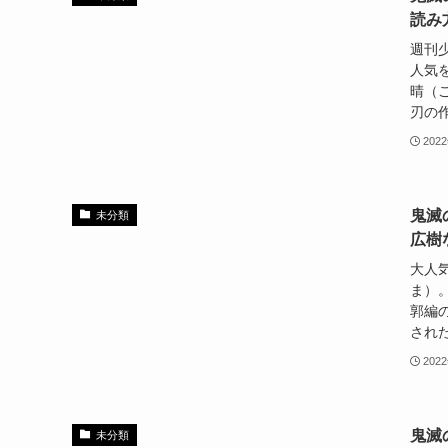
読み
週刊
人気
晴（
刃の作
202
鬼滅
未分類
広樹
大人
ま）
郭編
された
202
鬼滅
未分類