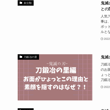
鬼滅
未分類
との
人気
事は
ボッ
ルとな
202
鬼滅
刀鍛冶の里
刀鍛
のお
ょっ
刀鍛冶
202