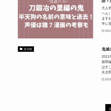
誰？
大人
へん
ます
半に登
202
鬼滅
未分類
202
遊郭
はす
夫太郎
202
1