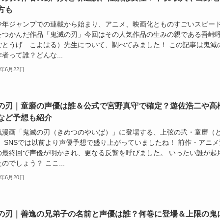
方も
少年ジャンプでの連載から始まり、アニメ、映画化とものすごいスピー
をつかんだ作品「鬼滅の刃」今回はその人気作品の生みの親である吾峠
ごとうげ こよはる）先生について、調べてみました！ この記事は鬼滅
者って誰？どんな...
2年6月22日
の刃｜童磨の声優は誰＆公式で宮野真守で確定？遊佐浩二や高
など予想も紹介
気漫画「鬼滅の刃（きめつのやいば）」に登場する、上弦の弐・童磨（
。 SNSでは以前より声優予想で盛り上がっていましたね！ 前作・アニメ
の最終回で声優が明かされ、更なる反響を呼びました。 いったい誰が起
のでしょう？ ここ...
2年6月20日
の刃｜善逸の兄弟子の名前と声優は誰？何巻に登場＆上限の鬼