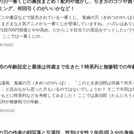
の刃一番くじの裏技まとめ！配列や透かし、引き方のコツや買
ミング、何回引くのがいいかなど！
ビニや書店などで販売されている一番くじ。 鬼滅の刃（きめつのやいば
さまざまな人気アニメから一番くじが登場していますね。 ハズレはあり
が1回700円前後とやや高め。だからこそ目当ての景品をゲットしたいで
 ここでは一番くじの...
2年7月8日
郎の年齢設定と最後は何歳まで生きた？時系列と無惨戦での年
気漫画、鬼滅の刃（きめつのやいば）。 「このとき炭治郎は何歳？何月
？」と読みながら思った方もいるのではないでしょうか？ そこで今回は
をもとに時系列などを考察してみました！ ここでは炭治郎（たんじろう
列や無惨戦での年齢...
2年6月23日
の刃の作者の顔写真と引退説、性別は女性？年収/収入や出身地