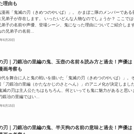
た理由も
気漫画「鬼滅の刃（きめつのやいば）」。 かまぼこ隊のメンバーである
は兄弟子が存在します。 いったいどんな人物なのでしょうか？ ここでは
兄弟子の名前や声優、登場シーン、鬼になった理由についてご紹介しま
の兄弟子の名前...
2年6月20日
の刃｜刀鍛冶の里編の鬼、玉壺の名前＆読み方と過去！声優は
漫画考察も
時代を舞台に人と鬼の戦いを描いた「鬼滅の刃（きめつのやいば）」。
回「刀鍛冶の里編（かたなかじのさとへん）」のアニメ化が決定しまし
 鬼滅の刃は主人公たちはもちろん、何といっても鬼に魅力があると思い
刀鍛冶の里編ではい...
2年6月15日
の刃｜刀鍛冶の里編の鬼、半天狗の名前の意味と過去！声優は