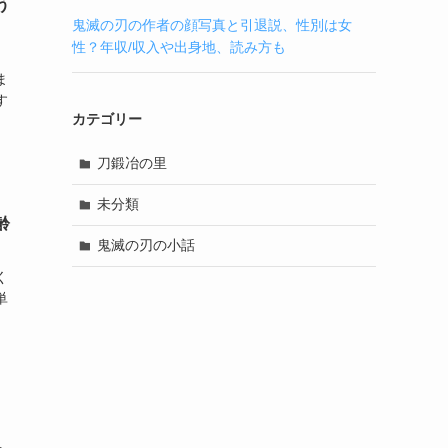
う
鬼滅の刃の作者の顔写真と引退説、性別は女
性？年収/収入や出身地、読み方も
）
ま
す
カテゴリー
刀鍛冶の里
未分類
齢
鬼滅の刃の小話
く
単
）
、