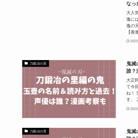
なっ
大人
逸に
逸の
【善逸
202
鬼滅
刀鍛冶の里
誰？
大正
て今
ね！
す。 
202
鬼滅
刀鍛冶の里