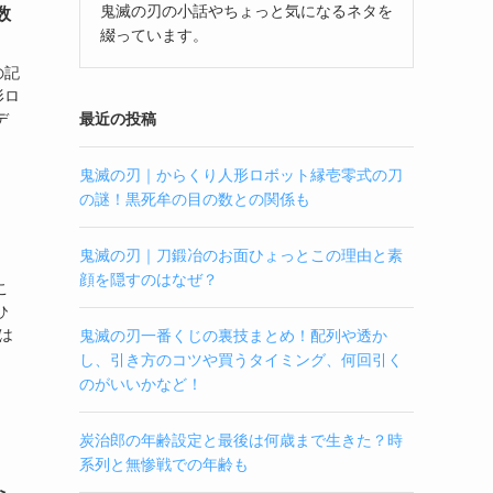
鬼滅の刃の小話やちょっと気になるネタを
数
綴っています。
の記
形ロ
最近の投稿
デ
鬼滅の刃｜からくり人形ロボット縁壱零式の刀
の謎！黒死牟の目の数との関係も
鬼滅の刃｜刀鍛冶のお面ひょっとこの理由と素
顔を隠すのはなぜ？
こ
ひ
は
鬼滅の刃一番くじの裏技まとめ！配列や透か
し、引き方のコツや買うタイミング、何回引く
のがいいかなど！
炭治郎の年齢設定と最後は何歳まで生きた？時
系列と無惨戦での年齢も