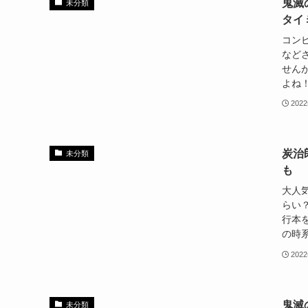
鬼滅
未分類
タイ
コン
など
せん
よね！
202
炭治
未分類
も
大人
らい
行本
の時系
202
鬼滅
未分類