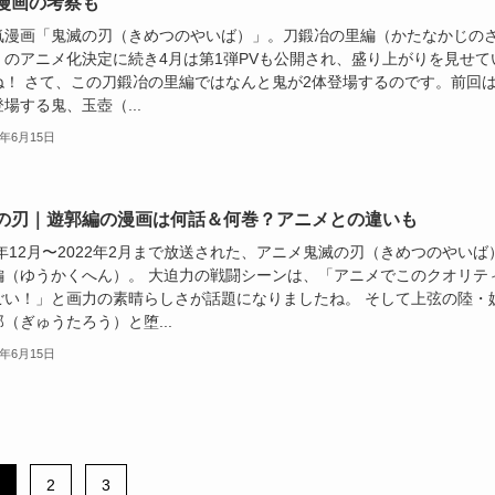
漫画の考察も
気漫画「鬼滅の刃（きめつのやいば）」。刀鍛冶の里編（かたなかじの
）のアニメ化決定に続き4月は第1弾PVも公開され、盛り上がりを見せて
ね！ さて、この刀鍛冶の里編ではなんと鬼が2体登場するのです。前回
場する鬼、玉壺（...
2年6月15日
の刃｜遊郭編の漫画は何話＆何巻？アニメとの違いも
1年12月〜2022年2月まで放送された、アニメ鬼滅の刃（きめつのやいば
編（ゆうかくへん）。 大迫力の戦闘シーンは、「アニメでこのクオリテ
ごい！」と画力の素晴らしさが話題になりましたね。 そして上弦の陸・
（ぎゅうたろう）と堕...
2年6月15日
2
3